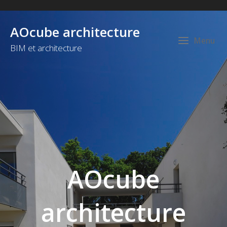
Skip
to
AOcube architecture
content
Menu
Me
BIM et architecture
AOcube
architecture